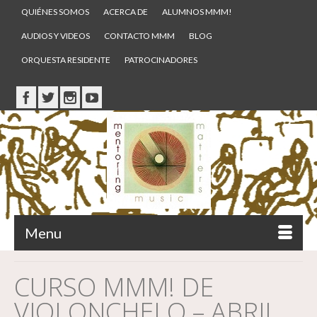
QUIÉNES SOMOS
ACERCA DE
ALUMNOS MMM!
AUDIOS Y VIDEOS
CONTACTO MMM
BLOG
ORQUESTA RESIDENTE
PATROCINADORES
Menu
CURSO MMM! DE
VIOLONCHELO – ABRIL