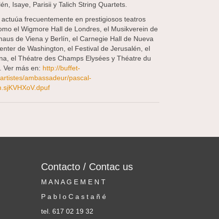
én, Isaye, Parisii y Talich String Quartets.
actuúa frecuentemente en prestigiosos teatros
como el Wigmore Hall de Londres, el Musikverein de
haus de Viena y Berlín, el Carnegie Hall de Nueva
Center de Washington, el Festival de Jerusalén, el
rna, el Théatre des Champs Elysées y Théatre du
s. Ver más en:
http://buffet-
rtistes/ambassadeur/pascal-
.sjKVHXoV.dpuf
Contacto / Contac us
M A N A G E M E N T
P a b l o C a s t a ñ é
tel. 617 02 19 32