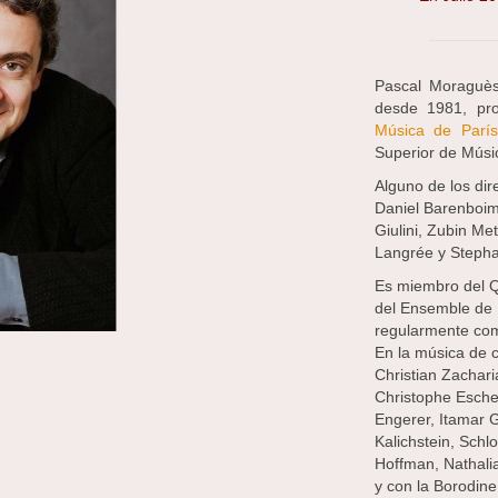
Pascal Moraguès
desde 1981, pr
Música de París
Superior de Músi
Alguno de los dir
Daniel Barenboim
Giulini, Zubin M
Langrée y Stepha
Es miembro del Q
del Ensemble de K
regularmente co
En la música de c
Christian Zachari
Christophe Eschen
Engerer, Itamar 
Kalichstein, Schl
Hoffman, Nathalia
y con la Borodine