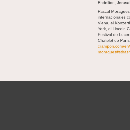
Endellion, Jerusal
Pascal Moragues 
internacionales 
Viena, el Konzert
York, el Lincoln 
Festival de Luce
Chatelet de Parí
crampon.com/en/a
moragues#sthash