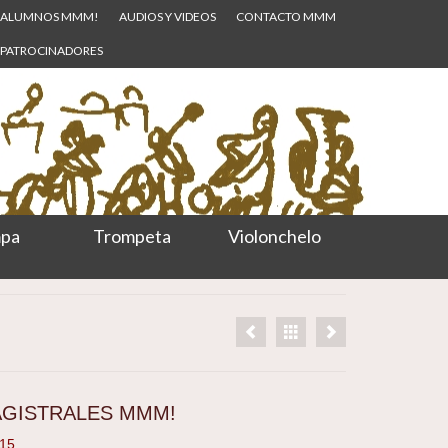
ALUMNOS MMM!
AUDIOS Y VIDEOS
CONTACTO MMM
PATROCINADORES
pa
Trompeta
Violonchelo
AGISTRALES MMM!
015