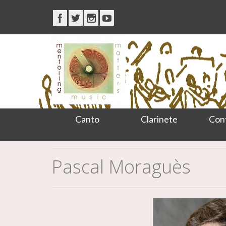
Canto
Clarinete
Con
Pascal Moraguès