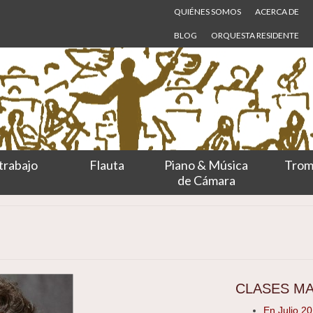
QUIÉNES SOMOS
ACERCA DE
BLOG
ORQUESTA RESIDENTE
trabajo
Flauta
Piano & Música
Trom
de Cámara
CLASES M
En Julio 2