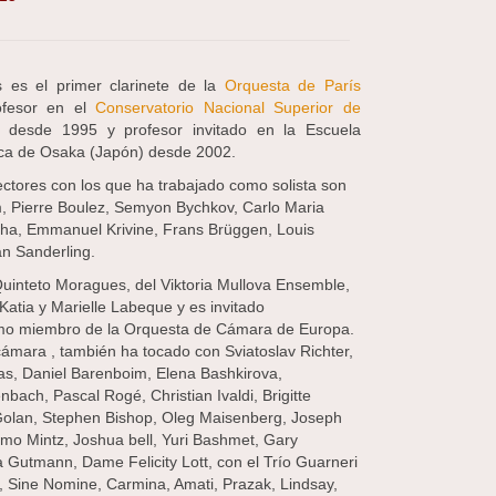
 es el primer clarinete de la
Orquesta de París
ofesor en el
Conservatorio Nacional Superior de
desde 1995 y profesor invitado en la Escuela
ca de Osaka (Japón) desde 2002.
ectores con los que ha trabajado como solista son
, Pierre Boulez, Semyon Bychkov, Carlo Maria
etha, Emmanuel Krivine, Frans Brüggen, Louis
n Sanderling.
uinteto Moragues, del Viktoria Mullova Ensemble,
atia y Marielle Labeque y es invitado
mo miembro de la Orquesta de Cámara de Europa.
ámara , también ha tocado con Sviatoslav Richter,
as, Daniel Barenboim, Elena Bashkirova,
bach, Pascal Rogé, Christian Ivaldi, Brigitte
Golan, Stephen Bishop, Oleg Maisenberg, Joseph
omo Mintz, Joshua bell, Yuri Bashmet, Gary
 Gutmann, Dame Felicity Lott, con el Trío Guarneri
, Sine Nomine, Carmina, Amati, Prazak, Lindsay,