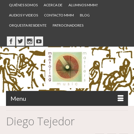
QUIÉNES SOMOS
ACERCA DE
ALUMNOS MMM!
AUDIOS Y VIDEOS
CONTACTO MMM
BLOG
ORQUESTA RESIDENTE
PATROCINADORES
Menu
Diego Tejedor