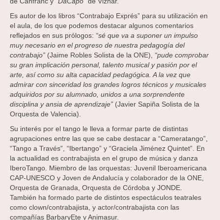
de Canfranc y
“DaCapo”
de Viznar.
Es autor de los libros “Contrabajo Exprés” para su utilización en
el aula, de los que podemos destacar algunos comentarios
reflejados en sus prólogos:
“sé que va a suponer un impulso
muy necesario en el progreso de nuestra pedagogía del
contrabajo”
(Jaime Robles Solista de la ONE),
“pude comprobar
su gran implicación personal, talento musical y pasión por el
arte, así como su alta capacidad pedagógica. A la vez que
admirar con sinceridad los grandes logros técnicos y musicales
adquiridos por su alumnado, unidos a una sorprendente
disciplina y ansia de aprendizaje”
(Javier Sapiña Solista de la
Orquesta de Valencia).
Su interés por el tango le lleva a formar parte de distintas
agrupaciones entre las que se cabe destacar a “Cameratango”,
“Tango a Través”, “Ibertango” y “Graciela Jiménez Quintet”. En
la actualidad es contrabajista en el grupo de música y danza
IberoTango. Miembro de las orquestas: Juvenil Iberoamericana
CAP-UNESCO y Joven de Andalucía y colaborador de la ONE,
Orquesta de Granada, Orquesta de Córdoba y JONDE.
También ha formado parte de distintos espectáculos teatrales
como clown/contrabajista, y actor/contrabajista con las
compañías BarbaryEte y Animasur.