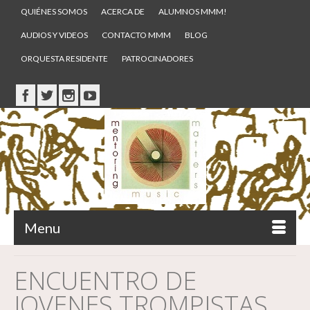
QUIÉNES SOMOS
ACERCA DE
ALUMNOS MMM!
AUDIOS Y VIDEOS
CONTACTO MMM
BLOG
ORQUESTA RESIDENTE
PATROCINADORES
Menu
ENCUENTRO DE
JOVENES TROMPISTAS