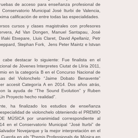
pruebas de acceso para enseñanza profesional de
l Conservatorio Municipal José Iturbi de Valencia,
ima calificación de entre todas las especialidades.
ersos cursos y clases magistrales con profesores
ervera, Ad Van Dongen, Manuel Santapau, José
ñaki Etxepare, Lluis Claret, David Apellaniz, Petr
eppard, Stephan Fork, Jens Peter Maintz e Istvan
 cabe destacar lo siguiente: Fue finalista en el
ional de Jóvenes Interpretes Ciutat de Llíria 2011,
emio en la categoría B en el Concurso Nacional de
as del Violonchelo “Jaime Dobato Benavente”
er accesit Categoría A en 2014. Dos años atrás,
 con la ayuda de “The Sound Evolution” y Ruben
n Proyecto hecho realidad”.
nte, ha finalizado los estudios de enseñanza
a especialidad de violonchelo obteniendo el PREMIO
 MÚSICA por unanimidad correspondiente al
4 en el Conservatorio Municipal “José Iturbi” de
alvador Novejarque y la mejor interpretación en el
Cuerda en els “Premis Professionals de Música en