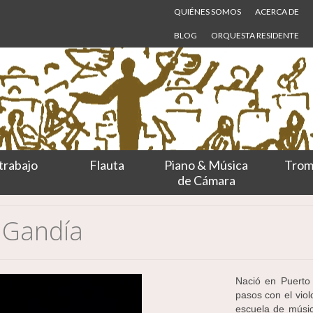
QUIÉNES SOMOS
ACERCA DE
BLOG
ORQUESTA RESIDENTE
trabajo
Flauta
Piano & Música
Trom
de Cámara
a Gandía
Nació en Puerto
pasos con el vio
escuela de músi