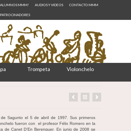
ALUMNOS MMM!
AUDIOS Y VIDEOS
CONTACTO MMM
PATROCINADORES
pa
Trompeta
Violonchelo
 de Sagunto el 5 de abril de 1997. Sus primeros
lonchelo fueron con el profesor Félix Romero en la
ca de Canet D’En Berenguer. En junio de 2008 se