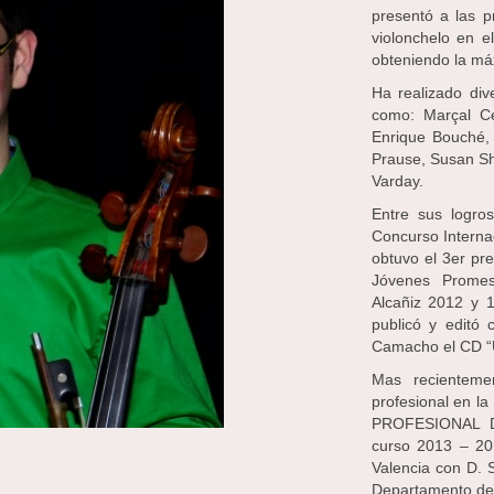
presentó a las 
violonchelo en e
obteniendo la máx
Ha realizado div
como: Marçal C
Enrique Bouché, I
Prause, Susan Sh
Varday.
Entre sus logros
Concurso Internac
obtuvo el 3er pr
Jóvenes Promes
Alcañiz 2012 y 1
publicó y editó
Camacho el CD “U
Mas recienteme
profesional en l
PROFESIONAL DE
curso 2013 – 201
Valencia con D. S
Departamento de 