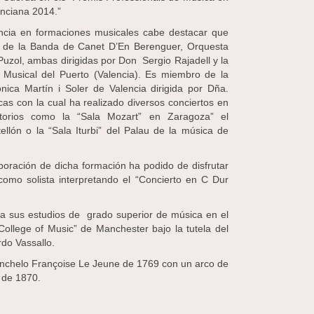
enciana 2014.”
ncia en formaciones musicales cabe destacar que
 de la Banda de Canet D’En Berenguer, Orquesta
Puzol, ambas dirigidas por Don Sergio Rajadell y la
Musical del Puerto (Valencia). Es miembro de la
nica Martín i Soler de Valencia dirigida por Dña.
s con la cual ha realizado diversos conciertos en
torios como la “Sala Mozart” en Zaragoza” el
ellón o la “Sala Iturbi” del Palau de la música de
boración de dicha formación ha podido de disfrutar
como solista interpretando el “Concierto en C Dur
a sus estudios de grado superior de música en el
College of Music” de Manchester bajo la tutela del
do Vassallo.
onchelo Françoise Le Jeune de 1769 con un arco de
 de 1870.