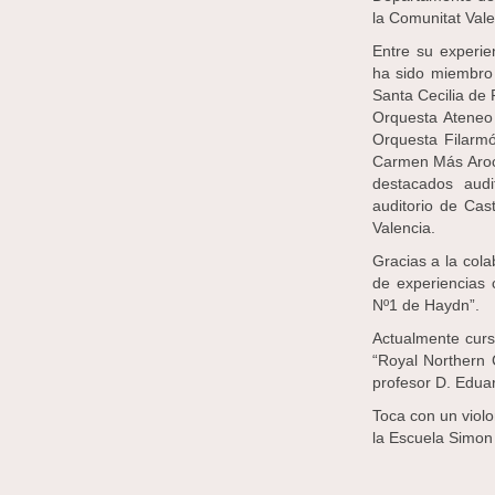
la Comunitat Val
Entre su experie
ha sido miembro
Santa Cecilia de 
Orquesta Ateneo 
Orquesta Filarmó
Carmen Más Aroca
destacados audi
auditorio de Cast
Valencia.
Gracias a la cola
de experiencias 
Nº1 de Haydn”.
Actualmente curs
“Royal Northern 
profesor D. Eduar
Toca con un viol
la Escuela Simon