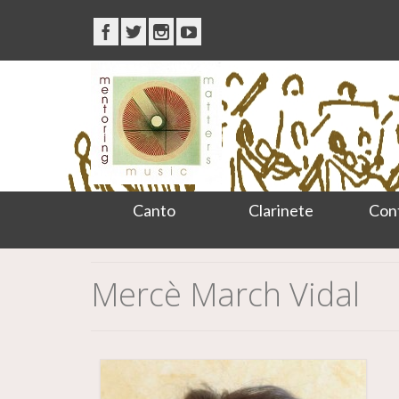
Canto
Clarinete
Con
Mercè March Vidal