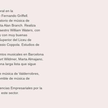
ral en la
 Fernando Griffell.
atorio de música de
sta Alan Branch. Realiza
aestro William Waters, con
e y con muy buenas
Superior del Liceu de
essio Coppola. Estudios de
tintos musicales en Barcelona
urt Wildmer, Marta Almajano,
a larga lista que sigue
de música de Valderrobres,
nsemble de música de
iencias Empresariales por la
 este sector.