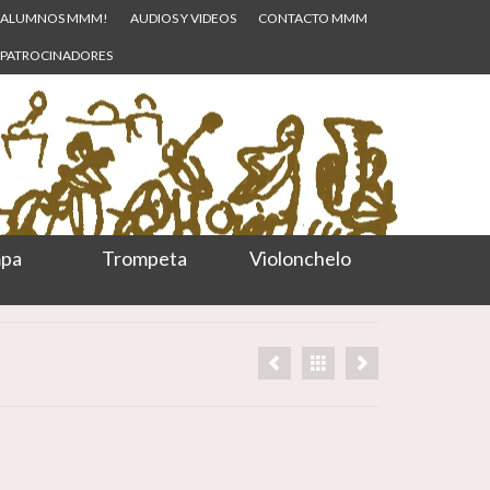
ALUMNOS MMM!
AUDIOS Y VIDEOS
CONTACTO MMM
PATROCINADORES
pa
Trompeta
Violonchelo