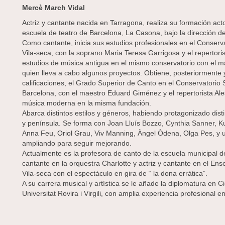
Mercè March Vidal
Actriz y cantante nacida en Tarragona, realiza su formación acto
escuela de teatro de Barcelona, La Casona, bajo la dirección de
Como cantante, inicia sus estudios profesionales en el Conserv
Vila-seca, con la soprano Maria Teresa Garrigosa y el repertori
estudios de música antigua en el mismo conservatorio con el m
quien lleva a cabo algunos proyectos. Obtiene, posteriorment
calificaciones, el Grado Superior de Canto en el Conservatorio 
Barcelona, con el maestro Eduard Giménez y el repertorista Al
música moderna en la misma fundación.
Abarca distintos estilos y géneros, habiendo protagonizado dis
y península. Se forma con Joan Lluís Bozzo, Cynthia Sanner, K
Anna Feu, Oriol Grau, Viv Manning, Àngel Òdena, Olga Pes, y un
ampliando para seguir mejorando.
Actualmente es la profesora de canto de la escuela municipal 
cantante en la orquestra Charlotte y actriz y cantante en el E
Vila-seca con el espectáculo en gira de “ la dona erràtica”.
A su carrera musical y artística se le añade la diplomatura en C
Universitat Rovira i Virgili, con amplia experiencia profesional en