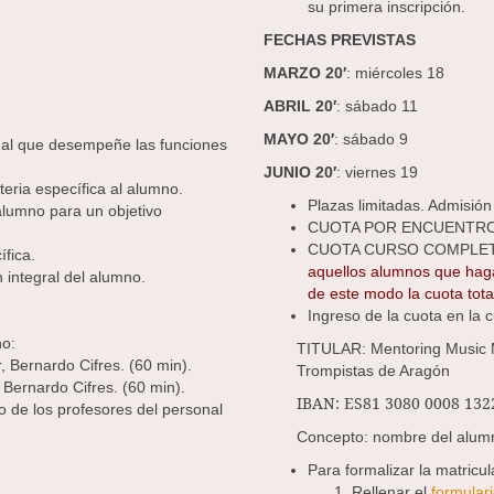
su primera inscripción.
FECHAS PREVISTAS
MARZO 20′
: miércoles 18
ABRIL 20′
: sábado 11
MAYO 20′
: sábado 9
al que desempeñe las funciones
JUNIO 20′
: viernes 19
eria específica al alumno.
Plazas limitadas. Admisión
alumno para un objetivo
CUOTA POR ENCUENTR
CUOTA CURSO COMPLE
ífica.
aquellos alumnos que haga
n integral del alumno.
de este modo la cuota tota
Ingreso de la cuota en la 
no:
TITULAR: Mentoring Music M
 Bernardo Cifres. (60 min).
Trompistas de Aragón
Bernardo Cifres. (60 min).
IBAN: ES81 3080 0008 132
no de los profesores del personal
Concepto:
nombre del alu
Para formalizar la matricu
Rellenar el
formulari