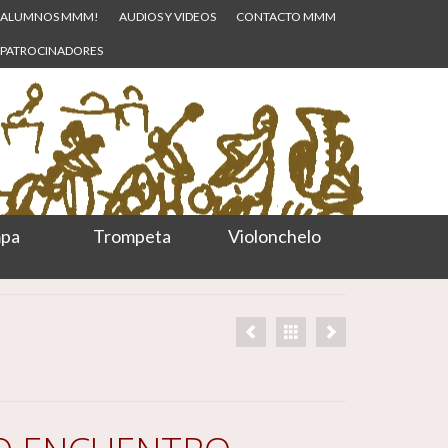
ALUMNOS MMM!
AUDIOS Y VIDEOS
CONTACTO MMM
PATROCINADORES
pa
Trompeta
Violonchelo