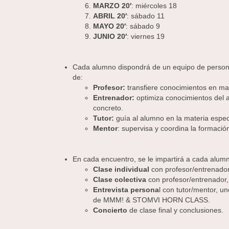
MARZO 20′
: miércoles 18
ABRIL 20′
: sábado 11
MAYO 20′
: sábado 9
JUNIO 20′
: viernes 19
Cada alumno dispondrá de un equipo de person
de:
Profesor:
transfiere conocimientos en mat
Entrenador:
optimiza conocimientos del 
concreto.
Tutor:
guía al alumno en la materia espec
Mentor
: supervisa y coordina la formació
En cada encuentro, se le impartirá a cada alum
Clase individual
con profesor/entrenador,
Clase colectiva
con profesor/entrenador, 
Entrevista persona
l con tutor/mentor, u
de MMM! & STOMVI HORN CLASS.
Concierto
de clase final y conclusiones.