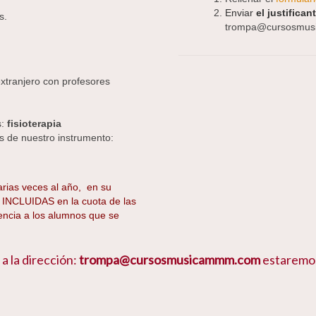
Enviar
el justifica
s.
trompa@cursosmu
:
tranjero con profesores
:
fisioterapia
s de nuestro instrumento:
rias veces al año, en su
INCLUIDAS en la cuota de las
cia a los alumnos que se
a la dirección:
trompa@cursosmusicammm.com
estaremos