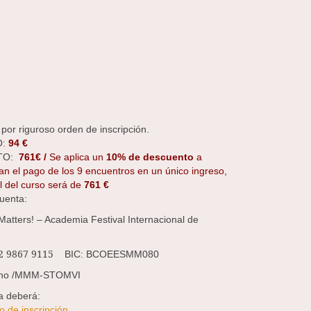
 por riguroso orden de inscripción.
O:
94 €
TO:
761€ /
Se aplica un
10% de descuento
a
n el pago de los 9 encuentros en un único ingreso,
l del curso será de
761 €
cuenta:
atters! – Academia Festival Internacional de
2 9867 9115
BIC: BCOEESMM080
mno /MMM-STOMVI
la deberá:
o de inscripción