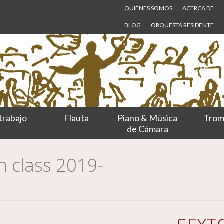
QUIÉNES SOMOS
ACERCA DE
BLOG
ORQUESTA RESIDENTE
trabajo
Flauta
Piano & Música
Trom
de Cámara
 class 2019-