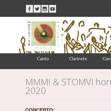
Canto
Clarinete
Con
MMM! & STOMVI horn
2020
CONCEPTO: