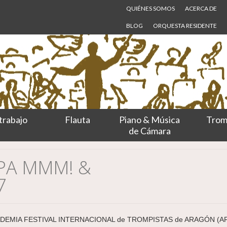
QUIÉNES SOMOS
ACERCA DE
BLOG
ORQUESTA RESIDENTE
trabajo
Flauta
Piano & Música
Trom
de Cámara
MPA MMM! &
7
DEMIA FESTIVAL INTERNACIONAL de TROMPISTAS de ARAGÓN (AF