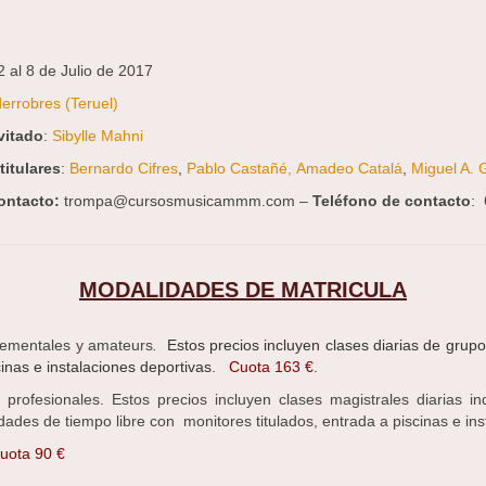
 2 al 8 de Julio de 2017
errobres (Teruel)
vitado
:
Sibylle Mahni
titulares
:
Bernardo Cifres
,
Pablo Castañé,
Amadeo Catalá
,
Miguel A. 
ontacto:
trompa@cursosmusicammm.com –
Teléfono de contacto
: 
MODALIDADES DE MATRICULA
lementales y amateurs
.
Estos precios incluyen clases diarias de grup
cinas e instalaciones deportivas.
Cuota 163 €
.
profesionales. Estos precios incluyen clases magistrales diarias i
vidades de tiempo libre con monitores titulados, entrada a piscinas e in
uota 90 €