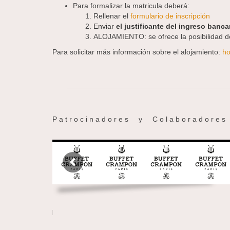
Para formalizar la matricula deberá:
Rellenar el
formulario de inscripción
Enviar
el justificante del ingreso banca
ALOJAMIENTO: se ofrece la posibilidad de
Para solicitar más información sobre el alojamiento:
h
P a t r o c i n a d o r e s y C o l a b o r a d o r e s