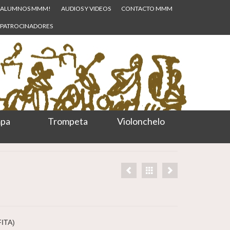
ALUMNOS MMM!
AUDIOS Y VIDEOS
CONTACTO MMM
PATROCINADORES
pa
Trompeta
Violonchelo
ITA)