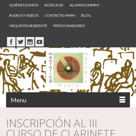
QUIÉNES SOMOS
ACERCA DE
ALUMNOS MMM!
AUDIOS Y VIDEOS
CONTACTO MMM
BLOG
ORQUESTA RESIDENTE
PATROCINADORES
Menu
INSCRIPCIÓN AL III
CURSO DE CLARINETE