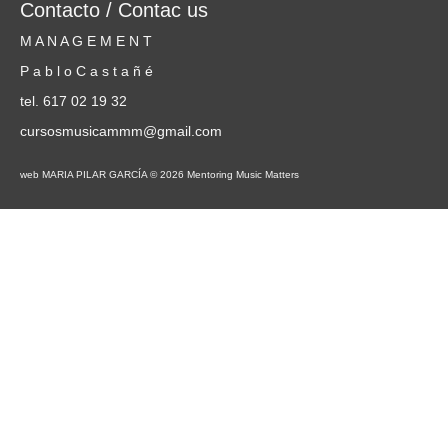
Contacto / Contac us
M A N A G E M E N T
P a b l o C a s t a ñ é
tel. 617 02 19 32
cursosmusicammm@gmail.com
web MARIA PILAR GARCÍA © 2026 Mentoring Music Matters