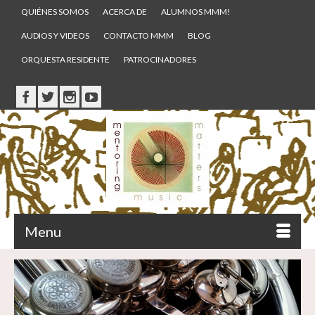
QUIÉNES SOMOS
ACERCA DE
ALUMNOS MMM!
AUDIOS Y VIDEOS
CONTACTO MMM
BLOG
ORQUESTA RESIDENTE
PATROCINADORES
Menu