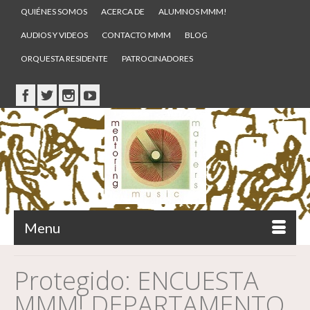
QUIÉNES SOMOS
ACERCA DE
ALUMNOS MMM!
AUDIOS Y VIDEOS
CONTACTO MMM
BLOG
ORQUESTA RESIDENTE
PATROCINADORES
Menu
Protegido: ENCUESTA
MMM! DEPARTAMENTO