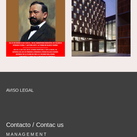
AVISO LEGAL
Contacto / Contac us
M A N A G E M E N T