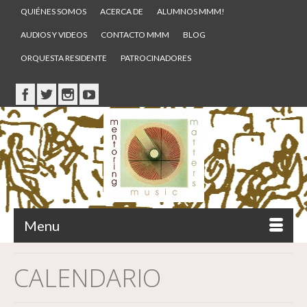
QUIÉNES SOMOS
ACERCA DE
ALUMNOS MMM!
AUDIOS Y VIDEOS
CONTACTO MMM
BLOG
ORQUESTA RESIDENTE
PATROCINADORES
Menu
CALENDARIO