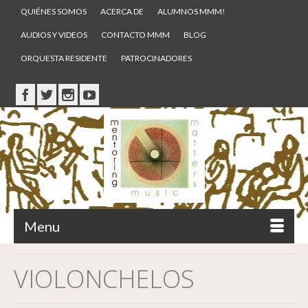
QUIÉNES SOMOS
ACERCA DE
ALUMNOS MMM!
AUDIOS Y VIDEOS
CONTACTO MMM
BLOG
ORQUESTA RESIDENTE
PATROCINADORES
Menu
VIOLONCHELOS