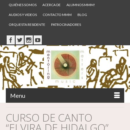
QUIÉNES SOMOS
ACERCA DE
ALUMNOS MMM!
AUDIOS Y VIDEOS
CONTACTO MMM
BLOG
ORQUESTA RESIDENTE
PATROCINADORES
Menu
CURSO DE CANTO
“ELVIRA DE HIDALGO”.