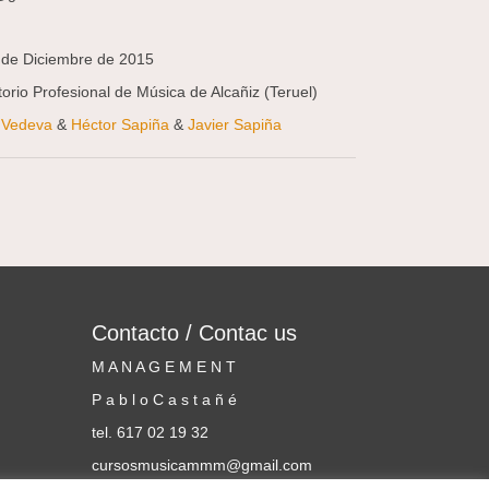
 7 de Diciembre de 2015
orio Profesional de Música de Alcañiz
(Teruel)
a Vedeva
&
Héctor Sapiña
&
Javier Sapiña
Contacto / Contac us
M A N A G E M E N T
P a b l o C a s t a ñ é
tel. 617 02 19 32
cursosmusicammm@gmail.com