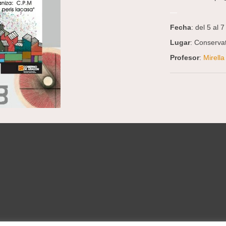
—
Fecha
: del 5 al
Lugar
: Conservat
Profesor
:
Mirell