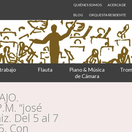
QUIÉNES SOMOS
ACERCA DE
BLOG
ORQUESTA RESIDENTE
trabajo
Flauta
Piano & Música
Trom
de Cámara
AJO.
.M. “josé
iz. Del 5 al 7
5. Con