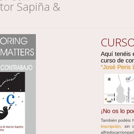
tor Sapiña &
CURSO
Aquí tenéis 
curso de con
“José Peris
¡No os lo po
También podéis ha
inscripción,
sin ol
alfredocarrionp