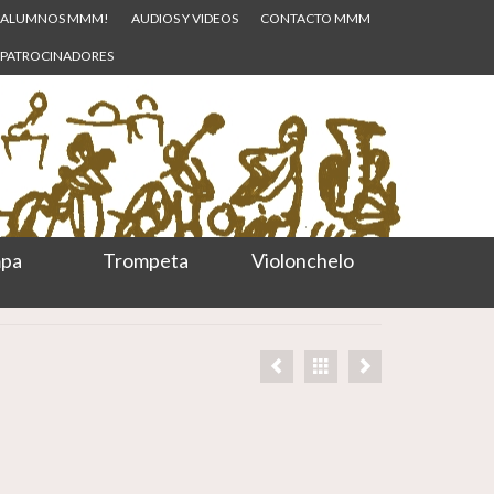
ALUMNOS MMM!
AUDIOS Y VIDEOS
CONTACTO MMM
PATROCINADORES
pa
Trompeta
Violonchelo