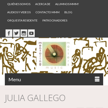
QUIÉNES SOMOS
ACERCA DE
ALUMNOS MMM!
AUDIOS Y VIDEOS
CONTACTO MMM
BLOG
ORQUESTA RESIDENTE
PATROCINADORES
Menu
JULIA GALLEGO