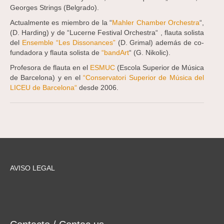
Georges Strings (Belgrado).
Actualmente es miembro de la “
Mahler Chamber Orchestra
“,
(D. Harding) y de “Lucerne Festival Orchestra“ , flauta solista
del
Ensemble “Les Dissonances”
(D. Grimal) además de co-
fundadora y flauta solista de
“bandArt
“ (G. Nikolic).
Profesora de flauta en el
ESMUC
(Escola Superior de Música
de Barcelona) y en el
“Conservatori Superior de Música del
LICEU de Barcelona“
desde 2006.
AVISO LEGAL