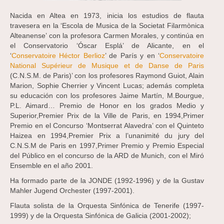
Nacida en Altea en 1973, inicia los estudios de flauta
travesera en la ‘Escola de Musica de la Societat Filarmònica
Alteanense’ con la profesora Carmen Morales, y continúa en
el Conservatorio ‘Óscar Esplá’ de Alicante, en el
‘
Conservatoire Héctor Berlioz
’ de París y en ‘
Conservatoire
National Supérieur de Musique et de Danse de Paris
(C.N.S.M. de Paris)’ con los profesores Raymond Guiot, Alain
Marion, Sophie Cherrier y Vincent Lucas; además completa
su educación con los profesores Jaime Martín, M.Bourgue,
P.L. Aimard… Premio de Honor en los grados Medio y
Superior,Premier Prix de la Ville de Paris, en 1994,Primer
Premio en el Concurso ‘Montserrat Alavedra’ con el Quinteto
Haizea en 1994,Premier Prix a l’unanimité du jury del
C.N.S.M de Paris en 1997,Primer Premio y Premio Especial
del Público en el concurso de la ARD de Munich, con el Miró
Ensemble en el año 2001.
Ha formado parte de la JONDE (1992-1996) y de la Gustav
Mahler Jugend Orchester (1997-2001).
Flauta solista de la Orquesta Sinfónica de Tenerife (1997-
1999) y de la Orquesta Sinfónica de Galicia (2001-2002);