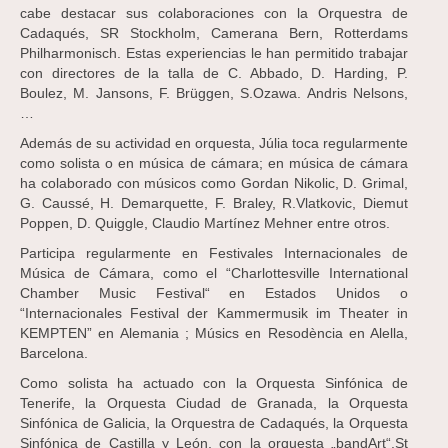
cabe destacar sus colaboraciones con la Orquestra de
Cadaqués, SR Stockholm, Camerana Bern, Rotterdams
Philharmonisch. Estas experiencias le han permitido trabajar
con directores de la talla de C. Abbado, D. Harding, P.
Boulez, M. Jansons, F. Brüggen, S.Ozawa. Andris Nelsons,
…
Además de su actividad en orquesta, Júlia toca regularmente
como solista o en música de cámara; en música de cámara
ha colaborado con músicos como Gordan Nikolic, D. Grimal,
G. Caussé, H. Demarquette, F. Braley, R.Vlatkovic, Diemut
Poppen, D. Quiggle, Claudio Martínez Mehner entre otros.
Participa regularmente en Festivales Internacionales de
Música de Cámara, como el “Charlottesville International
Chamber Music Festival“ en Estados Unidos o
“Internacionales Festival der Kammermusik im Theater in
KEMPTEN” en Alemania ; Músics en Resodència en Alella,
Barcelona.
Como solista ha actuado con la Orquesta Sinfónica de
Tenerife, la Orquesta Ciudad de Granada, la Orquesta
Sinfónica de Galicia, la Orquestra de Cadaqués, la Orquesta
Sinfónica de Castilla y León, con la orquesta „bandArt“,St