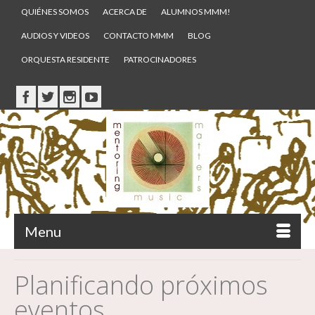
QUIÉNES SOMOS
ACERCA DE
ALUMNOS MMM!
AUDIOS Y VIDEOS
CONTACTO MMM
BLOG
ORQUESTA RESIDENTE
PATROCINADORES
Menu
Planificando próximos
eventos