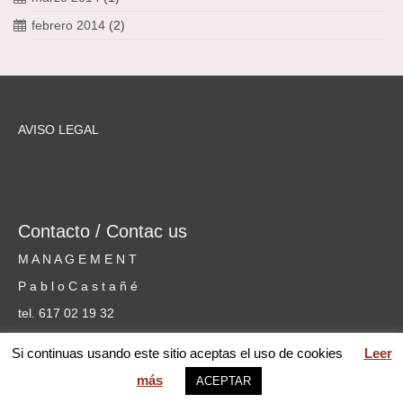
febrero 2014
(2)
AVISO LEGAL
Contacto / Contac us
M A N A G E M E N T
P a b l o C a s t a ñ é
tel. 617 02 19 32
cursosmusicammm@gmail.com
Si continuas usando este sitio aceptas el uso de cookies
Leer
más
ACEPTAR
web MARIA PILAR GARCÍA © 2026 Mentoring Music Matters