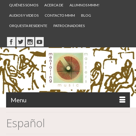
QUIÉNES SOMOS
ACERCA DE
ALUMNOS MMM!
AUDIOS Y VIDEOS
CONTACTO MMM
BLOG
ORQUESTA RESIDENTE
PATROCINADORES
Menu
Español