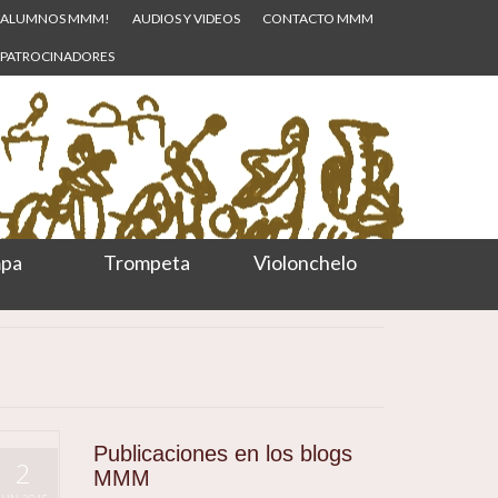
ALUMNOS MMM!
AUDIOS Y VIDEOS
CONTACTO MMM
PATROCINADORES
pa
Trompeta
Violonchelo
Publicaciones en los blogs
2
MMM