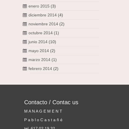
enero 2015
(3)
diciembre 2014
(4)
noviembre 2014
(2)
octubre 2014
(1)
junio 2014
(10)
mayo 2014
(2)
marzo 2014
(1)
febrero 2014
(2)
Contacto / Contac us
M A N A G E M E N T
P a b l o C a s t a ñ é
tel. 617 02 19 32