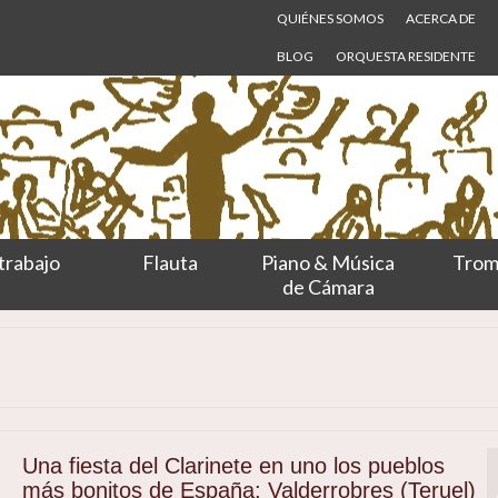
QUIÉNES SOMOS
ACERCA DE
BLOG
ORQUESTA RESIDENTE
trabajo
Flauta
Piano & Música
Trom
de Cámara
Una fiesta del Clarinete en uno los pueblos
más bonitos de España; Valderrobres (Teruel)