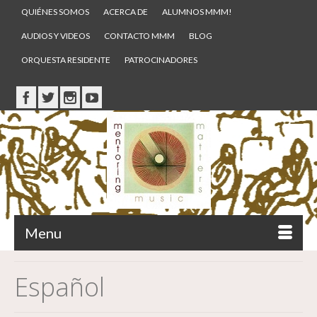
QUIÉNES SOMOS
ACERCA DE
ALUMNOS MMM!
AUDIOS Y VIDEOS
CONTACTO MMM
BLOG
ORQUESTA RESIDENTE
PATROCINADORES
Menu
Español