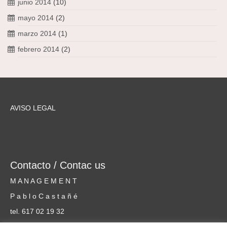
junio 2014
(10)
mayo 2014
(2)
marzo 2014
(1)
febrero 2014
(2)
AVISO LEGAL
Contacto / Contac us
M A N A G E M E N T
P a b l o C a s t a ñ é
tel. 617 02 19 32
cursosmusicammm@gmail.com