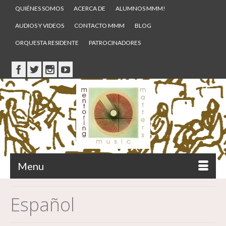
QUIÉNES SOMOS
ACERCA DE
ALUMNOS MMM!
AUDIOS Y VIDEOS
CONTACTO MMM
BLOG
ORQUESTA RESIDENTE
PATROCINADORES
Menu
Español