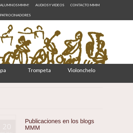
ALUMNOS MMM!
AUDIOS Y VIDEOS
CONTACTO MMM
PATROCINADORES
pa
Trompeta
Violonchelo
Publicaciones en los blogs
20
MMM