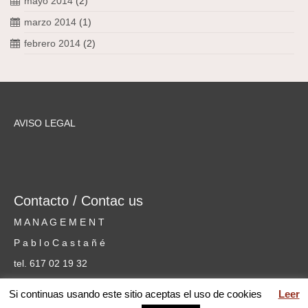
mayo 2014
(2)
marzo 2014
(1)
febrero 2014
(2)
AVISO LEGAL
Contacto / Contac us
M A N A G E M E N T
P a b l o C a s t a ñ é
tel. 617 02 19 32
cursosmusicammm@gmail.com
Si continuas usando este sitio aceptas el uso de cookies
Leer