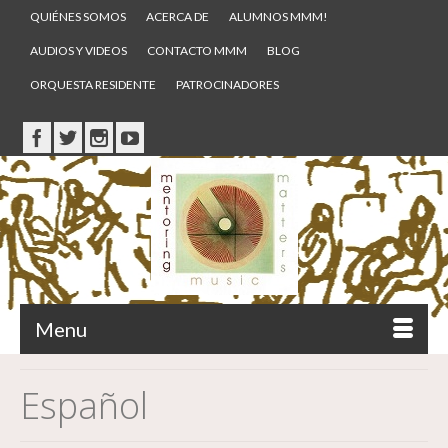
QUIÉNES SOMOS
ACERCA DE
ALUMNOS MMM!
AUDIOS Y VIDEOS
CONTACTO MMM
BLOG
ORQUESTA RESIDENTE
PATROCINADORES
Menu
Español