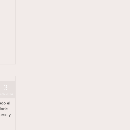
3
MAR 2014
ado el
Marie
urso y