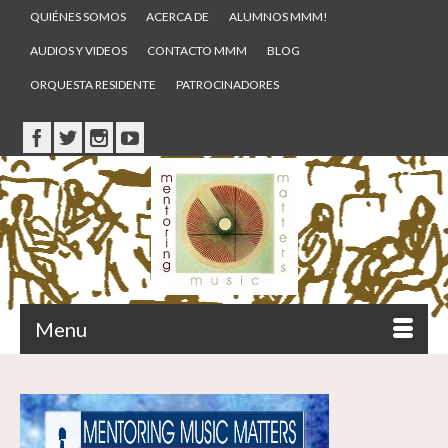
QUIÉNES SOMOS
ACERCA DE
ALUMNOS MMM!
AUDIOS Y VIDEOS
CONTACTO MMM
BLOG
ORQUESTA RESIDENTE
PATROCINADORES
Menu