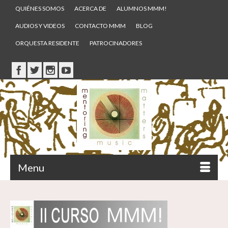
QUIÉNES SOMOS
ACERCA DE
ALUMNOS MMM!
AUDIOS Y VIDEOS
CONTACTO MMM
BLOG
ORQUESTA RESIDENTE
PATROCINADORES
Menu