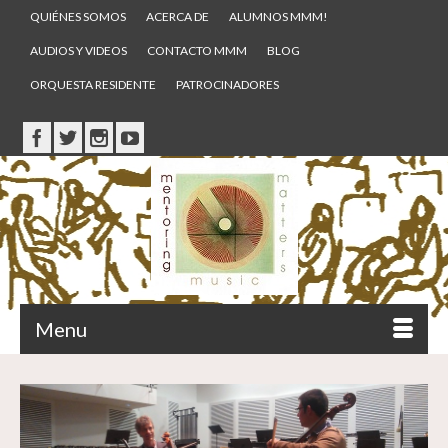
QUIÉNES SOMOS
ACERCA DE
ALUMNOS MMM!
AUDIOS Y VIDEOS
CONTACTO MMM
BLOG
ORQUESTA RESIDENTE
PATROCINADORES
Menu