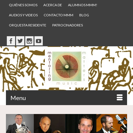
QUIÉNES SOMOS
ACERCA DE
ALUMNOS MMM!
AUDIOS Y VIDEOS
CONTACTO MMM
BLOG
ORQUESTA RESIDENTE
PATROCINADORES
Menu