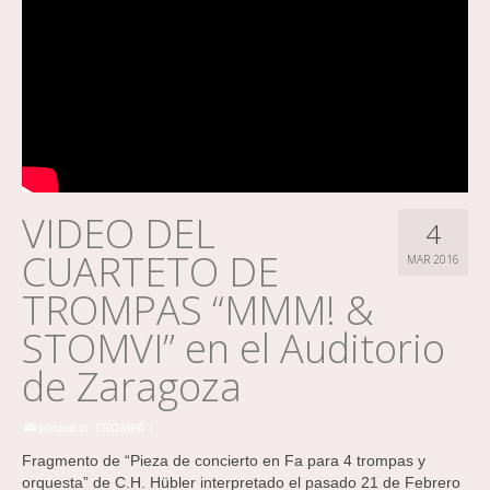
VIDEO DEL
4
CUARTETO DE
MAR 2016
TROMPAS “MMM! &
STOMVI” en el Auditorio
de Zaragoza
posted in:
TROMPA
|
Fragmento de “Pieza de concierto en Fa para 4 trompas y
orquesta” de C.H. Hübler interpretado el pasado 21 de Febrero