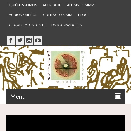
QUIÉNES SOMOS
ACERCA DE
ALUMNOS MMM!
AUDIOS Y VIDEOS
CONTACTO MMM
BLOG
ORQUESTA RESIDENTE
PATROCINADORES
Menu