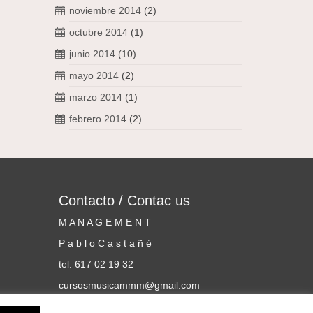
noviembre 2014
(2)
octubre 2014
(1)
junio 2014
(10)
mayo 2014
(2)
marzo 2014
(1)
febrero 2014
(2)
Contacto / Contac us
M A N A G E M E N T
P a b l o C a s t a ñ é
tel. 617 02 19 32
cursosmusicammm@gmail.com