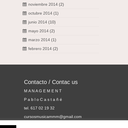
noviembre 2014
(2)
octubre 2014
(1)
junio 2014
(10)
mayo 2014
(2)
marzo 2014
(1)
febrero 2014
(2)
Contacto / Contac us
M A N A G E M E N T
P a b l o C a s t a ñ é
tel. 617 02 19 32
cursosmusicammm@gmail.com