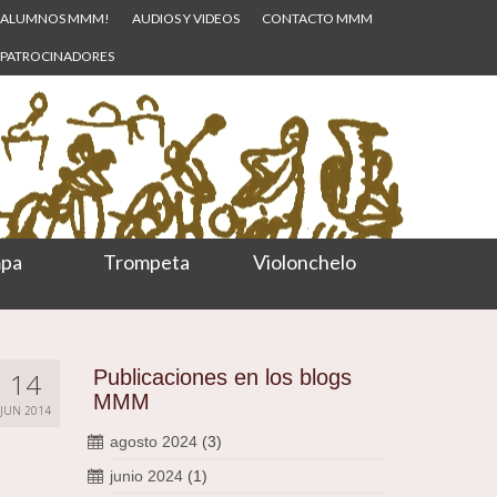
ALUMNOS MMM!
AUDIOS Y VIDEOS
CONTACTO MMM
PATROCINADORES
pa
Trompeta
Violonchelo
Publicaciones en los blogs
14
MMM
JUN 2014
agosto 2024
(3)
junio 2024
(1)