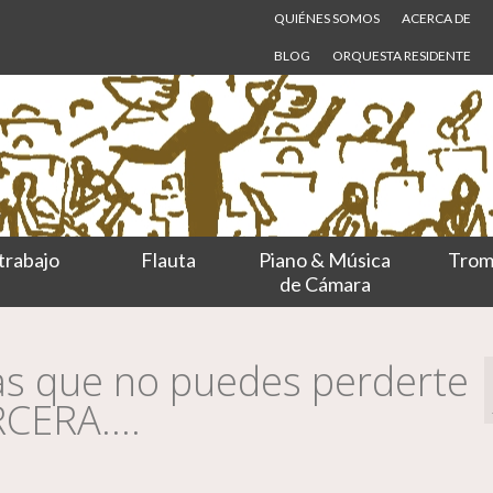
QUIÉNES SOMOS
ACERCA DE
BLOG
ORQUESTA RESIDENTE
trabajo
Flauta
Piano & Música
Trom
de Cámara
as que no puedes perderte
ERCERA….