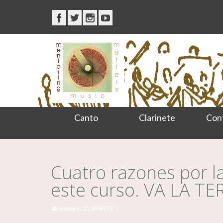
Canto
Clarinete
Con
Cuatro razones por l
este curso. VA LA T
posted in:
CLARINETE
|