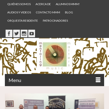
QUIÉNES SOMOS
ACERCA DE
ALUMNOS MMM!
AUDIOS Y VIDEOS
CONTACTO MMM
BLOG
ORQUESTA RESIDENTE
PATROCINADORES
Menu