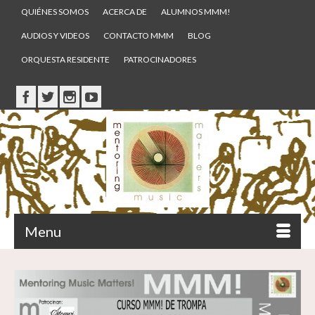
QUIÉNES SOMOS
ACERCA DE
ALUMNOS MMM!
AUDIOS Y VIDEOS
CONTACTO MMM
BLOG
ORQUESTA RESIDENTE
PATROCINADORES
Menu