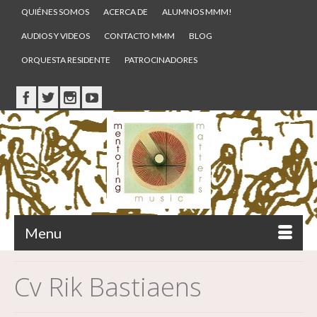
QUIÉNES SOMOS
ACERCA DE
ALUMNOS MMM!
AUDIOS Y VIDEOS
CONTACTO MMM
BLOG
ORQUESTA RESIDENTE
PATROCINADORES
Menu
Cv Rik Bastiaens