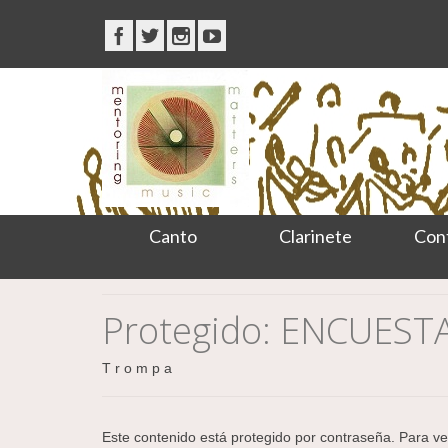
Canto
Clarinete
Con
Protegido: ENCUES
T r o m p a
Este contenido está protegido por contraseña. Para ver