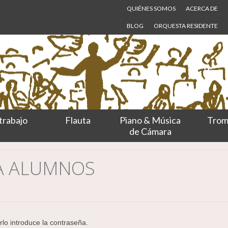
QUIÉNES SOMOS
ACERCA DE
BLOG
ORQUESTA RESIDENTE
trabajo
Flauta
Piano & Música
Trom
de Cámara
TA ALUMNOS
lo introduce la contraseña.