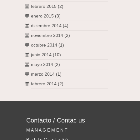
febrero 2015
(2)
enero 2015
(3)
diciembre 2014
(4)
noviembre 2014
(2)
octubre 2014
(1)
junio 2014
(10)
mayo 2014
(2)
marzo 2014
(1)
febrero 2014
(2)
Contacto / Contac us
M A N A G E M E N T
P a b l o C a s t a ñ é