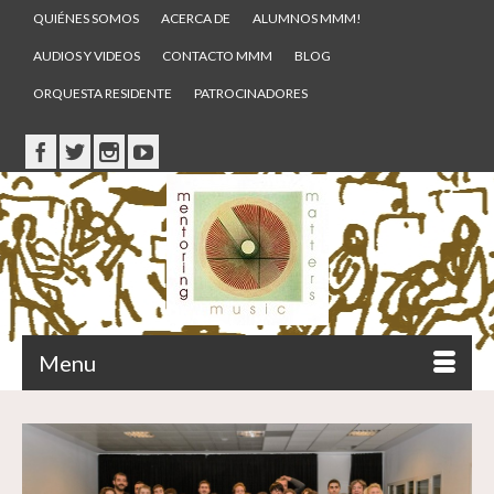
QUIÉNES SOMOS
ACERCA DE
ALUMNOS MMM!
AUDIOS Y VIDEOS
CONTACTO MMM
BLOG
ORQUESTA RESIDENTE
PATROCINADORES
Menu