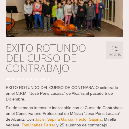
EXITO ROTUNDO
15
DEL CURSO DE
DIC 2015
CONTRABAJO
posted in:
CONTRABAJO
|
EXITO ROTUNDO DEL CURSO DE CONTRABAJO celebrado
en el C.P.M. “José Peris Lacasa” de Alcañiz el pasado 5 de
Diciembre.
Fin de semana intenso e inolvidable con el Curso de Contrabajo
en el Conservatorio Profesional de Música “José Peris Lacasa”
de Alcañiz. Con
Javier Sapiña García
,
Hector Sapiña
, Mirella
Vedeva,
Toni Ibañez Ferrer
y 25 alumnos de contrabajo…