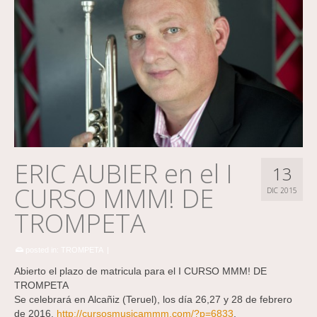
ERIC AUBIER en el I
13
CURSO MMM! DE
DIC 2015
TROMPETA
posted in:
TROMPETA
|
Abierto el plazo de matricula para el I CURSO MMM! DE
TROMPETA
Se celebrará en Alcañiz (Teruel), los día 26,27 y 28 de febrero
de 2016.
http://cursosmusicammm.com/?p=6833
.