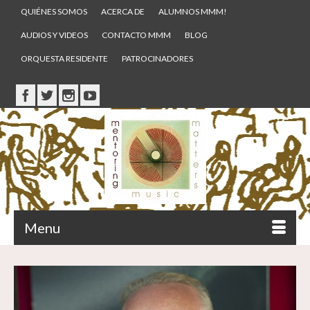
QUIÉNES SOMOS
ACERCA DE
ALUMNOS MMM!
AUDIOS Y VIDEOS
CONTACTO MMM
BLOG
ORQUESTA RESIDENTE
PATROCINADORES
Menu