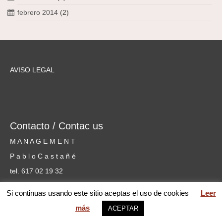
febrero 2014
(2)
AVISO LEGAL
Contacto / Contac us
M A N A G E M E N T
P a b l o C a s t a ñ é
tel. 617 02 19 32
cursosmusicammm@gmail.com
Si continuas usando este sitio aceptas el uso de cookies
Leer
más
web MARIA PILAR GARCÍA © 2026 Mentoring Music Matters
ACEPTAR