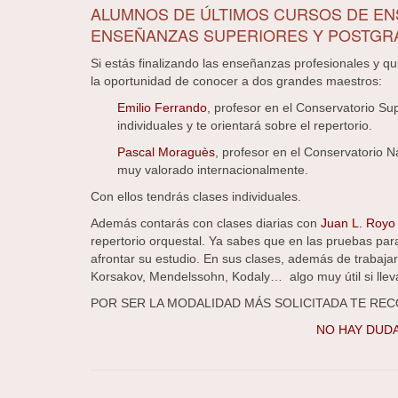
ALUMNOS DE ÚLTIMOS CURSOS DE EN
ENSEÑANZAS SUPERIORES Y POSTGR
Si estás finalizando las enseñanzas profesionales y q
la oportunidad de conocer a dos grandes maestros:
Emilio Ferrando
, profesor en el Conservatorio Su
individuales y te orientará sobre el repertorio.
Pascal Moraguès
, profesor en el Conservatorio N
muy valorado internacionalmente.
Con ellos tendrás clases individuales.
Además contarás con clases diarias con
Juan L. Royo
repertorio orquestal. Ya sabes que en las pruebas p
afrontar su estudio. En sus clases, además de trabajar
Korsakov, Mendelssohn, Kodaly… algo muy útil si llev
POR SER LA MODALIDAD MÁS SOLICITADA TE RE
NO HAY DUDA