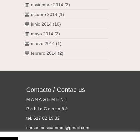
noviembre 2014
(2)
octubre 2014
(1)
junio 2014
(10)
mayo 2014
(2)
marzo 2014
(1)
febrero 2014
(2)
Contacto / Contac us
M A N A G E M E N T
P a b l o C a s t a ñ é
tel. 617 02 19 32
cursosmusicammm@gmail.com