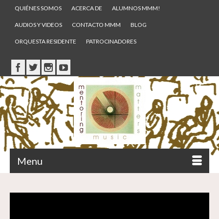
QUIÉNES SOMOS
ACERCA DE
ALUMNOS MMM!
AUDIOS Y VIDEOS
CONTACTO MMM
BLOG
ORQUESTA RESIDENTE
PATROCINADORES
Menu