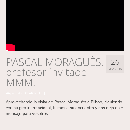
PASCAL MORAGUÈS,
26
profesor invitado
MAY 2016
MMM!
posted in:
CLARINETE
|
Aprovechando la visita de Pascal Moraguès a Bilbao, siguiendo
con su gira internacional, fuimos a su encuentro y nos dejó este
mensaje para vosotros