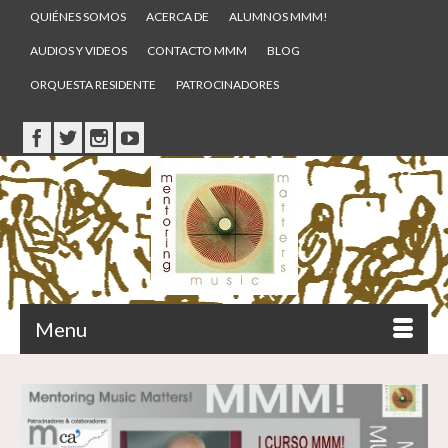
QUIÉNES SOMOS
ACERCA DE
ALUMNOS MMM!
AUDIOS Y VIDEOS
CONTACTO MMM
BLOG
ORQUESTA RESIDENTE
PATROCINADORES
Menu