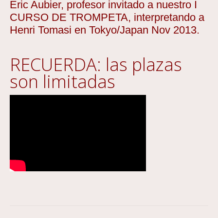
Eric Aubier, profesor invitado a nuestro I
CURSO DE TROMPETA, interpretando a
Henri Tomasi en Tokyo/Japan Nov 2013.
RECUERDA: las plazas
son limitadas