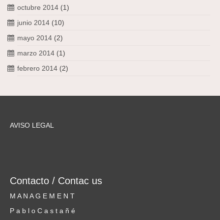
octubre 2014
(1)
junio 2014
(10)
mayo 2014
(2)
marzo 2014
(1)
febrero 2014
(2)
AVISO LEGAL
Contacto / Contac us
M A N A G E M E N T
P a b l o C a s t a ñ é