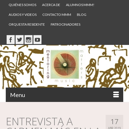
QUIÉNES SOMOS
ACERCA DE
ALUMNOS MMM!
AUDIOS Y VIDEOS
CONTACTO MMM
BLOG
ORQUESTA RESIDENTE
PATROCINADORES
Menu
ENTREVISTA A
17
ABR 2019