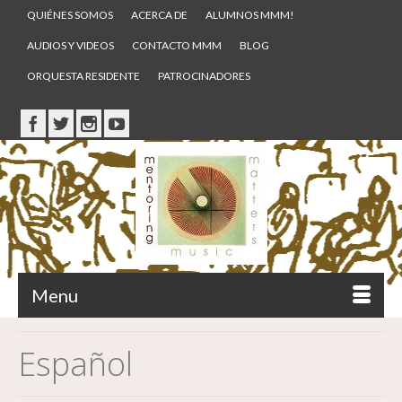
QUIÉNES SOMOS
ACERCA DE
ALUMNOS MMM!
AUDIOS Y VIDEOS
CONTACTO MMM
BLOG
ORQUESTA RESIDENTE
PATROCINADORES
Menu
Español