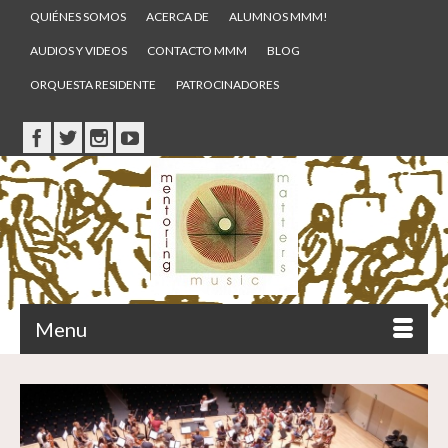
QUIÉNES SOMOS
ACERCA DE
ALUMNOS MMM!
AUDIOS Y VIDEOS
CONTACTO MMM
BLOG
ORQUESTA RESIDENTE
PATROCINADORES
Menu